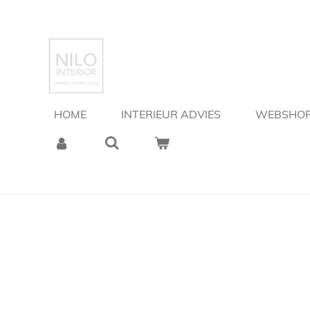
Ga
direct
naar
de
hoofdinhoud
HOME
INTERIEUR ADVIES
WEBSHO