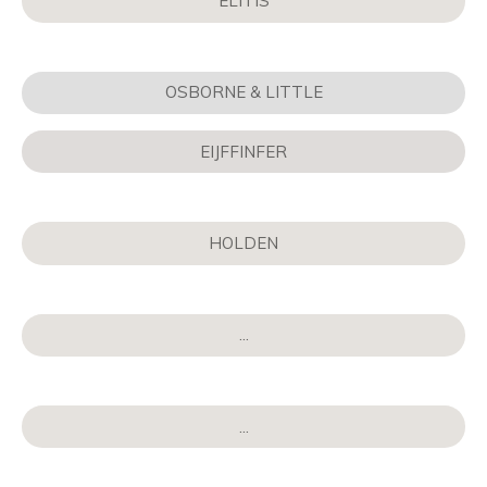
ELITIS
OSBORNE & LITTLE
EIJFFINFER
HOLDEN
...
...