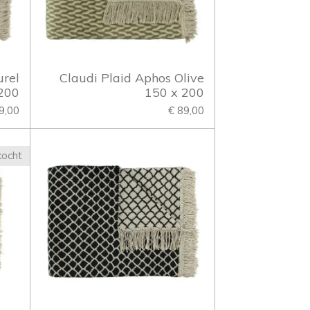
urel
Claudi Plaid Aphos Olive
200
150 x 200
9,00
€ 89,00
kocht