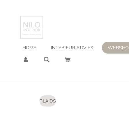
Ga
direct
naar
de
hoofdinhoud
HOME
INTERIEUR ADVIES
WEBSH
PLAIDS