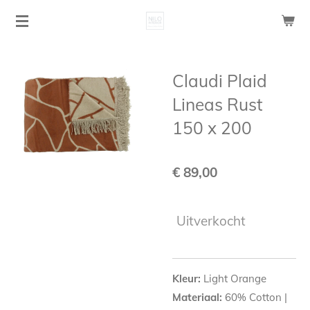
Ga
direct
naar
de
Claudi Plaid
hoofdinhoud
Lineas Rust
150 x 200
€ 89,00
Uitverkocht
Kleur:
Light Orange
Materiaal:
60% Cotton |