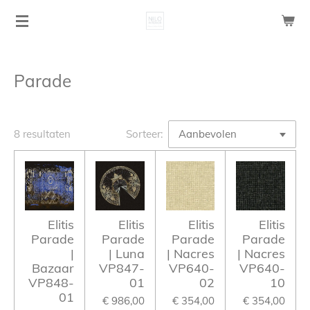
Ga
direct
naar
de
Parade
hoofdinhoud
8 resultaten
Sorteer:
Elitis
Elitis
Elitis
Elitis
Parade
Parade
Parade
Parade
|
| Luna
| Nacres
| Nacres
Bazaar
VP847-
VP640-
VP640-
VP848-
01
02
10
01
€ 986,00
€ 354,00
€ 354,00