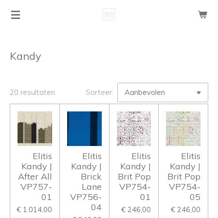
Ga
direct
naar
de
Kandy
hoofdinhoud
20 resultaten
Sorteer:
Elitis
Elitis
Elitis
Elitis
Kandy |
Kandy |
Kandy |
Kandy |
After All
Brick
Brit Pop
Brit Pop
VP757-
Lane
VP754-
VP754-
01
VP756-
01
05
04
€ 1.014,00
€ 246,00
€ 246,00