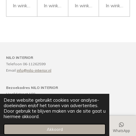
In winkelwagen
In winkelwagen
In winkelwagen
In winkelwage
NILO INTERIOR
Telefoon 06-11262599
Email
info@nilo-interior.nl
Bezoekadres NILO INTERIOR
Hoofdstraat 180
Deze website gebruikt cookies voor analyse-
2071 EM Santpoort-Noord
doeleinden en/of het tonen van advertenties.
Door gebruik te blijven maken van de site gaat u
hiermee akkoord.
Akkoord
E-mailadres
Telefoonnummer
Kaart
Instagram
WhatsApp