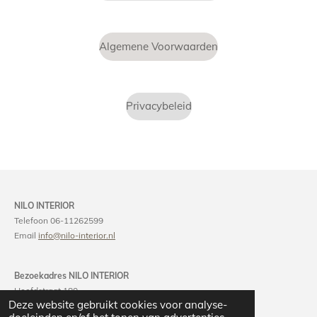
Algemene Voorwaarden
Privacybeleid
NILO INTERIOR
Telefoon 06-11262599
Email
info@nilo-interior.nl
Bezoekadres NILO INTERIOR
Hoofdstraat 180
Deze website gebruikt cookies voor analyse-
2071 EM Santpoort-Noord