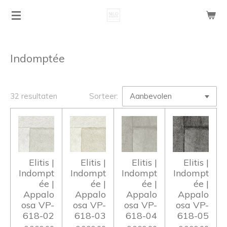
Ga
direct
naar
de
Indomptée
hoofdinhoud
32 resultaten
Sorteer:
Elitis |
Elitis |
Elitis |
Elitis |
Indompt
Indompt
Indompt
Indompt
ée |
ée |
ée |
ée |
Appalo
Appalo
Appalo
Appalo
osa VP-
osa VP-
osa VP-
osa VP-
618-02
618-03
618-04
618-05