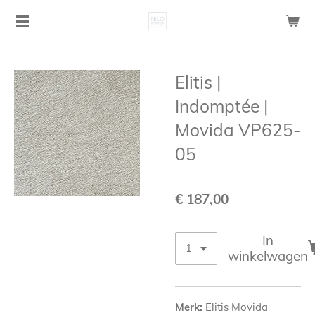
Ga
direct
naar
de
Elitis |
hoofdinhoud
Indomptée |
Movida VP625-
05
€ 187,00
In
winkelwagen
Merk:
Elitis Movida