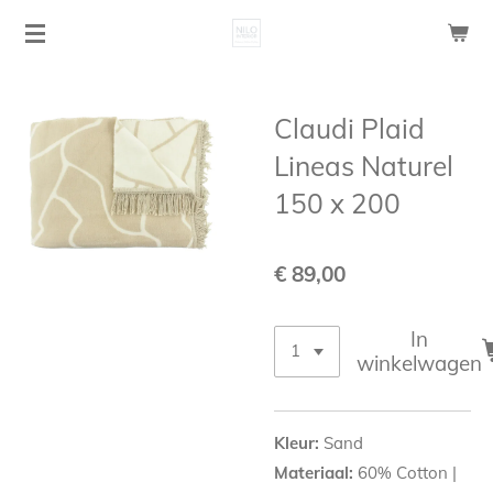
Ga
direct
naar
de
Claudi Plaid
hoofdinhoud
Lineas Naturel
150 x 200
€ 89,00
In
winkelwagen
Kleur:
Sand
Materiaal:
60% Cotton |