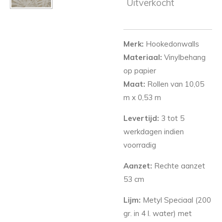
Uitverkocht
Merk:
Hookedonwalls
Materiaal:
Vinylbehang
op papier
Maat:
Rollen van 10,05
m x 0,53 m
Levertijd:
3 tot 5
werkdagen indien
voorradig
Aanzet:
Rechte aanzet
53 cm
Lijm:
Metyl Speciaal (200
gr. in 4 l. water) met