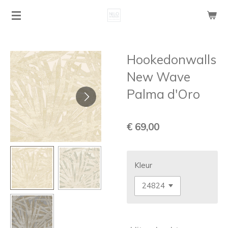
Ga
direct
naar
de
Hookedonwalls
hoofdinhoud
New Wave
Palma d'Oro
€ 69,00
Kleur