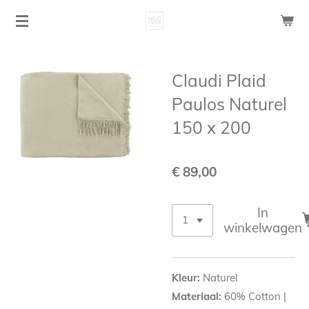
Ga
direct
naar
de
Claudi Plaid
hoofdinhoud
Paulos Naturel
150 x 200
€ 89,00
In
winkelwagen
Kleur:
Naturel
Materiaal:
60% Cotton |