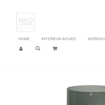
Ga
direct
naar
de
hoofdinhoud
HOME
INTERIEUR ADVIES
WEBSH