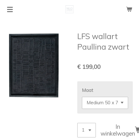
Ga
direct
naar
de
LFS wallart
hoofdinhoud
Paullina zwart
€ 199,00
Maat
In
winkelwagen