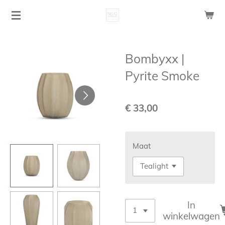
Ga
direct
naar
de
Bombyxx |
hoofdinhoud
Pyrite Smoke
€ 33,00
Maat
In
winkelwagen