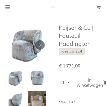
Ga
direct
naar
de
Keijser & Co |
hoofdinhoud
Fauteuil
Paddington
Kies uw stof
€ 1.771,00
In
winkelwagen
59A.0192