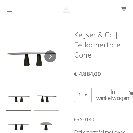
Ga
direct
naar
de
Keijser & Co |
hoofdinhoud
Eetkamertafel
Cone
€ 4.884,00
In
winkelwagen
66A.0140
Eetkamertafel met twee