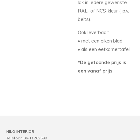
lak in iedere gewenste
RAL- of NCS-kleur (i.p.v.
beits).
Ook leverbaar:
• met een eiken blad
• als een eetkamertafel
*De getoonde prijs is
een vanaf prijs
NILO INTERIOR
Telefoon 06-11262599