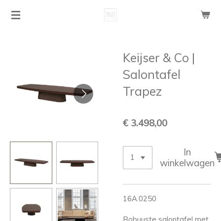
Ga
direct
naar
de
Keijser & Co |
hoofdinhoud
Salontafel
Trapez
€ 3.498,00
In
winkelwagen
16A.0250
Robuuste salontafel met