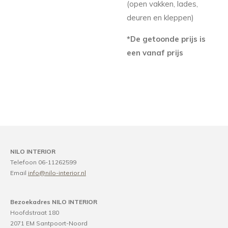
(open vakken, lades,
deuren en kleppen)
*De getoonde prijs is
een vanaf prijs
NILO INTERIOR
Telefoon 06-11262599
Email
info@nilo-interior.nl
Bezoekadres NILO INTERIOR
Hoofdstraat 180
2071 EM Santpoort-Noord