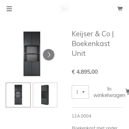
Ga
direct
naar
de
Keijser & Co |
hoofdinhoud
Boekenkast
Unit
€ 4.895,00
In
winkelwagen
12A.0004
Boekenkast met onder