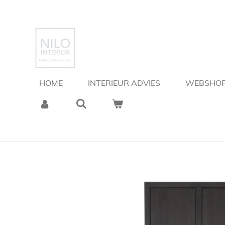
Ga
direct
naar
de
hoofdinhoud
HOME
INTERIEUR ADVIES
WEBSHO