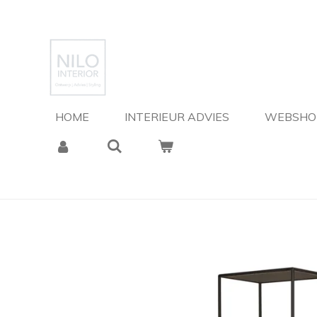
Ga
direct
naar
de
hoofdinhoud
HOME
INTERIEUR ADVIES
WEBSH