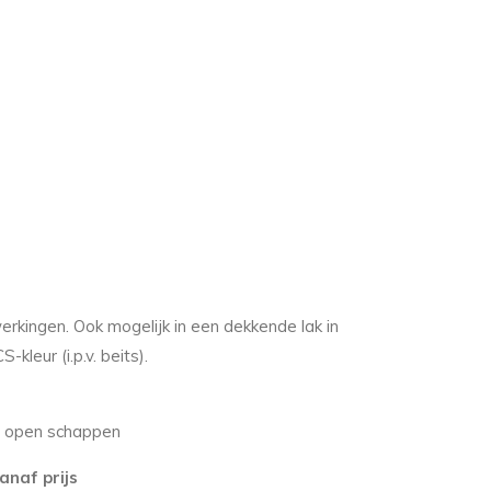
rkingen. Ook mogelijk in een dekkende lak in
leur (i.p.v. beits).
e open schappen
anaf prijs