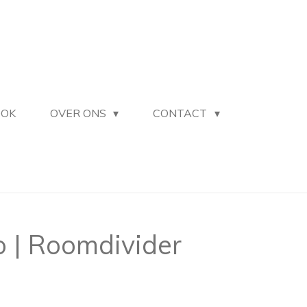
OOK
OVER ONS
CONTACT
o | Roomdivider