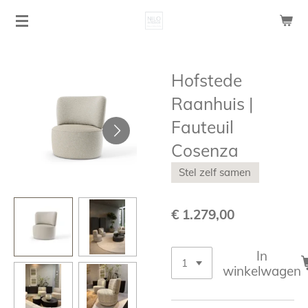
Ga
direct
naar
de
Hofstede
hoofdinhoud
Raanhuis |
Fauteuil
Cosenza
Stel zelf samen
€ 1.279,00
In
winkelwagen