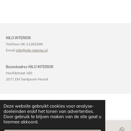
NILO INTERIOR
Telefoon 06-11262599
Email
info@nilo-interior.nl
Bezoekadres NILO INTERIOR
Hoofdstraat 180
2071 EM Santpoort-Noord
Deze website gebruikt cookies voor analyse-
doeleinden en/of het tonen van advertenties.
Door gebruik te blijven maken van de site gaat u
hiermee akkoord.