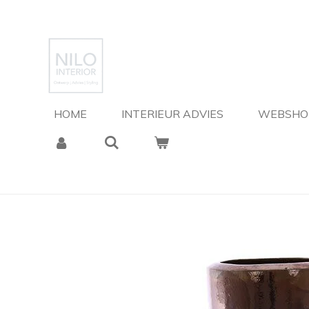
Ga
direct
naar
de
hoofdinhoud
HOME
INTERIEUR ADVIES
WEBSH