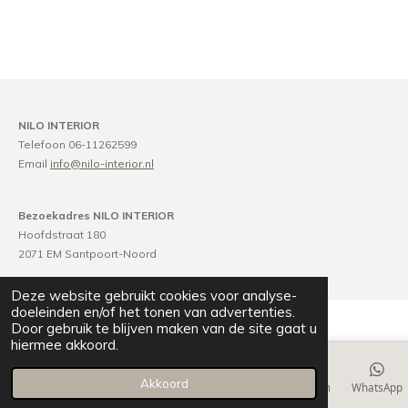
NILO INTERIOR
Telefoon 06-11262599
Email
info@nilo-interior.nl
Bezoekadres NILO INTERIOR
Hoofdstraat 180
2071 EM Santpoort-Noord
Deze website gebruikt cookies voor analyse-
doeleinden en/of het tonen van advertenties.
Door gebruik te blijven maken van de site gaat u
hiermee akkoord.
Akkoord
E-mailadres
Telefoonnummer
Kaart
Instagram
WhatsApp