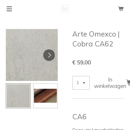
Ga
direct
naar
de
Arte Omexco |
hoofdinhoud
Cobra CA62
€ 59,00
In
winkelwagen
CA6
Deze vinyl muurbekleding