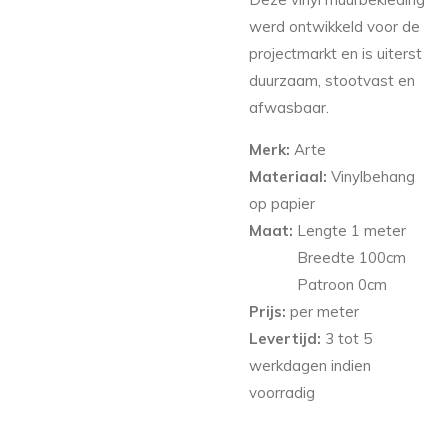
werd ontwikkeld voor de
projectmarkt en is uiterst
duurzaam, stootvast en
afwasbaar.
Merk:
Arte
Materiaal:
Vinylbehang
op papier
Maat:
Lengte 1 meter
Breedte 100
cm
Patroon 0cm
Prijs:
per meter
Levertijd:
3 tot 5
werkdagen indien
voorradig