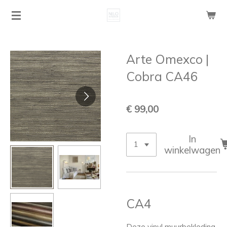
Ga
direct
naar
de
Arte Omexco |
hoofdinhoud
Cobra CA46
€ 99,00
In
winkelwagen
CA4
Deze vinyl muurbekleding