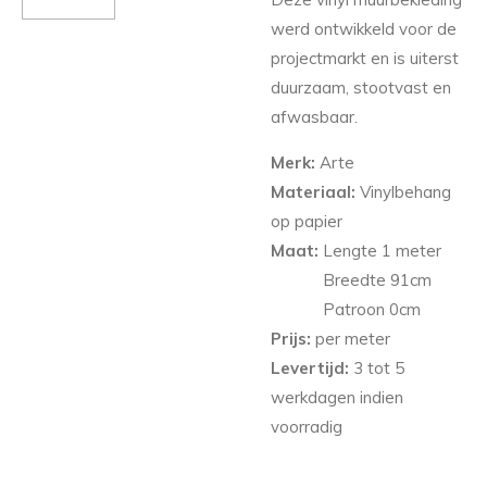
werd ontwikkeld voor de
projectmarkt en is uiterst
duurzaam, stootvast en
afwasbaar.
Merk:
Arte
Materiaal:
Vinylbehang
op papier
Maat:
Lengte 1 meter
Breedte 91
cm
Patroon 0cm
Prijs:
per meter
Levertijd:
3 tot 5
werkdagen indien
voorradig