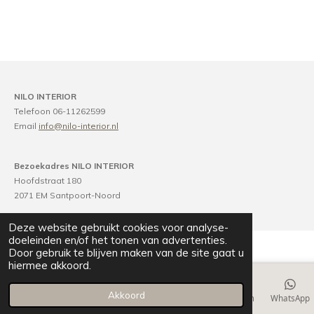
NILO INTERIOR
Telefoon 06-11262599
Email
info@nilo-interior.nl
Bezoekadres NILO INTERIOR
Hoofdstraat 180
2071 EM Santpoort-Noord
Deze website gebruikt cookies voor analyse-
doeleinden en/of het tonen van advertenties.
Door gebruik te blijven maken van de site gaat u
hiermee akkoord.
Akkoord
E-mailadres
Telefoonnummer
Kaart
Instagram
WhatsApp