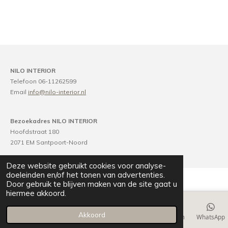
NILO INTERIOR
Telefoon 06-11262599
Email
info@nilo-interior.nl
Bezoekadres NILO INTERIOR
Hoofdstraat 180
2071 EM Santpoort-Noord
Deze website gebruikt cookies voor analyse-
doeleinden en/of het tonen van advertenties.
Door gebruik te blijven maken van de site gaat u
hiermee akkoord.
Akkoord
E-mailadres
Telefoonnummer
Kaart
Instagram
WhatsApp