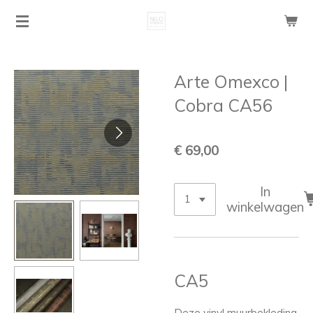
Ga
direct
naar
de
Arte Omexco |
hoofdinhoud
Cobra CA56
€ 69,00
In
winkelwagen
CA5
Deze vinyl muurbekleding