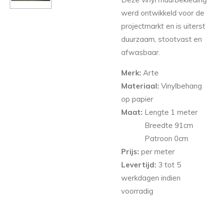
werd ontwikkeld voor de
projectmarkt en is uiterst
duurzaam, stootvast en
afwasbaar.
Merk:
Arte
Materiaal:
Vinylbehang
op papier
Maat:
Lengte 1 meter
Breedte 91
cm
Patroon 0cm
Prijs:
per meter
Levertijd:
3 tot 5
werkdagen indien
voorradig