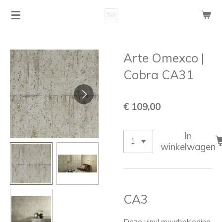
Ga
direct
naar
de
Arte Omexco |
hoofdinhoud
Cobra CA31
€ 109,00
In
winkelwagen
CA3
Deze vinyl muurbekleding