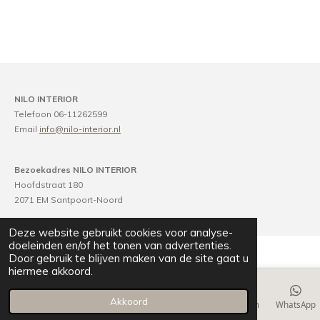
NILO INTERIOR
Telefoon 06-11262599
Email
info@nilo-interior.nl
Bezoekadres NILO INTERIOR
Hoofdstraat 180
2071 EM Santpoort-Noord
Deze website gebruikt cookies voor analyse-
doeleinden en/of het tonen van advertenties.
Door gebruik te blijven maken van de site gaat u
hiermee akkoord.
Akkoord
E-mailadres
Telefoonnummer
Kaart
Instagram
WhatsApp