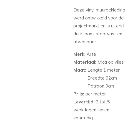
Deze vinyl muurbekleding
werd ontwikkeld voor de
projectmarkt en is uiterst
duurzaam, stootvast en
afwasbaar.
Merk:
Arte
Materiaal:
Mica op vlies
Maat:
Lengte 1 meter
Breedte 92
cm
Patroon 0cm
Prijs:
per meter
Levertijd:
3 tot 5
werkdagen indien
voorradig