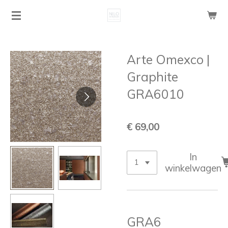
Ga
direct
naar
de
Arte Omexco |
hoofdinhoud
Graphite
GRA6010
€ 69,00
In
winkelwagen
GRA6