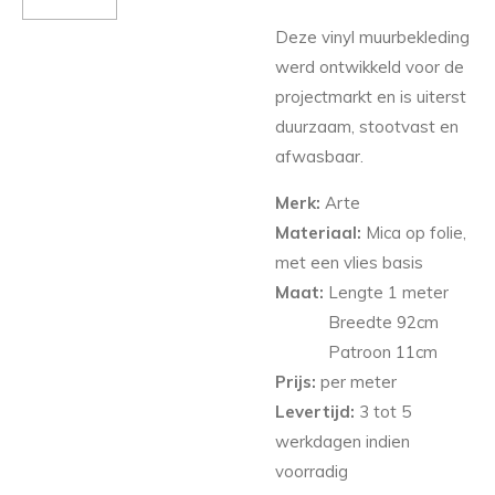
Deze vinyl muurbekleding
werd ontwikkeld voor de
projectmarkt en is uiterst
duurzaam, stootvast en
afwasbaar.
Merk:
Arte
Materiaal:
Mica op folie,
met een vlies basis
Maat:
Lengte 1 meter
Breedte 92
cm
Patroon 11cm
Prijs:
per meter
Levertijd:
3 tot 5
werkdagen indien
voorradig