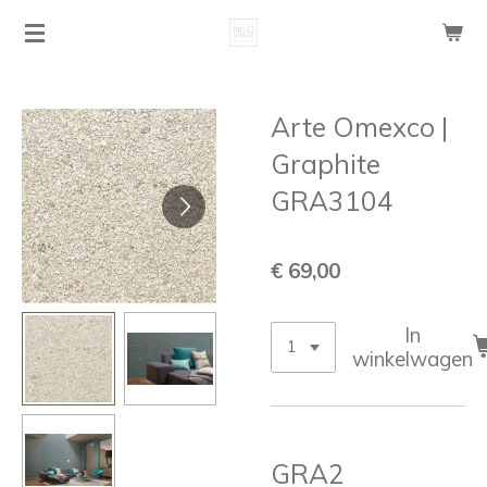
Ga
direct
naar
de
Arte Omexco |
hoofdinhoud
Graphite
GRA3104
€ 69,00
In
winkelwagen
GRA2