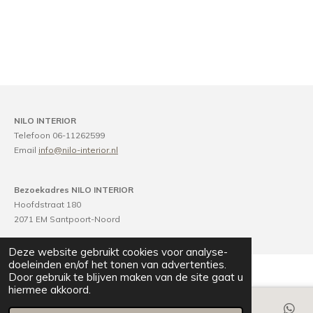
NILO INTERIOR
Telefoon 06-11262599
Email
info@nilo-interior.nl
Bezoekadres NILO INTERIOR
Hoofdstraat 180
2071 EM Santpoort-Noord
Deze website gebruikt cookies voor analyse-
doeleinden en/of het tonen van advertenties.
Door gebruik te blijven maken van de site gaat u
hiermee akkoord.