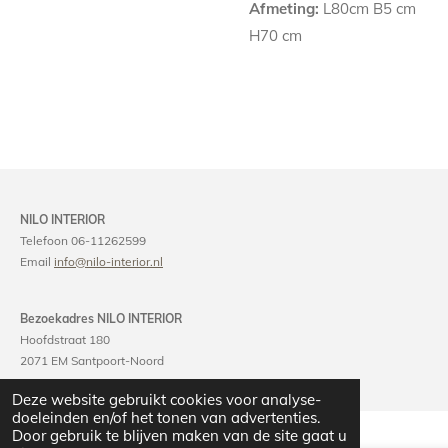
Afmeting:
L80cm B5 cm
H70 cm
NILO INTERIOR
Telefoon 06-11262599
Email
info@nilo-interior.nl
Bezoekadres NILO INTERIOR
Hoofdstraat 180
2071 EM Santpoort-Noord
Deze website gebruikt cookies voor analyse-
doeleinden en/of het tonen van advertenties.
Door gebruik te blijven maken van de site gaat u