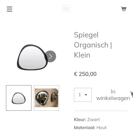
Ga
direct
naar
de
Spiegel
hoofdinhoud
Organisch |
Klein
€ 250,00
In
winkelwagen
Kleur:
Zwart
Materiaal:
Hout