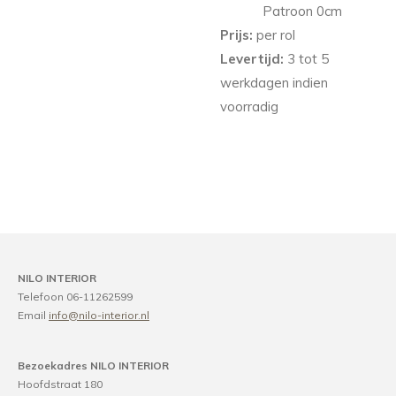
Patroon 0
cm
Prijs:
per rol
Levertijd:
3 tot 5
werkdagen indien
voorradig
NILO INTERIOR
Telefoon 06-11262599
Email
info@nilo-interior.nl
Bezoekadres NILO INTERIOR
Hoofdstraat 180