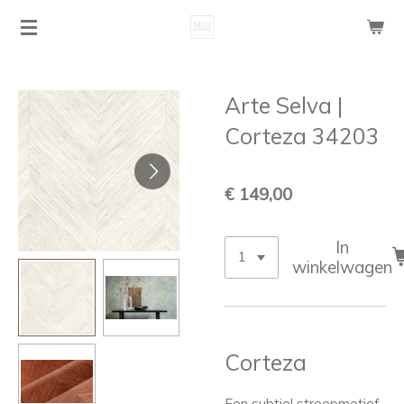
Ga
direct
naar
de
Arte Selva |
hoofdinhoud
Corteza 34203
€ 149,00
In
winkelwagen
Corteza
Een subtiel streepmotief,