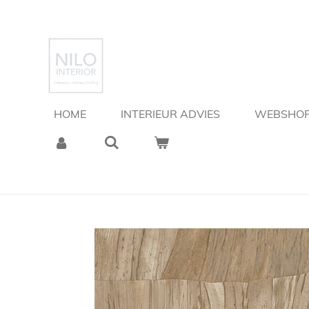
Ga
direct
naar
de
hoofdinhoud
HOME
INTERIEUR ADVIES
WEBSHO