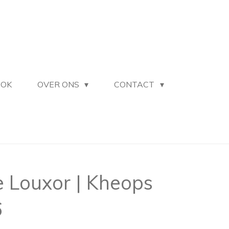
OOK
OVER ONS
CONTACT
 Louxor | Kheops
6