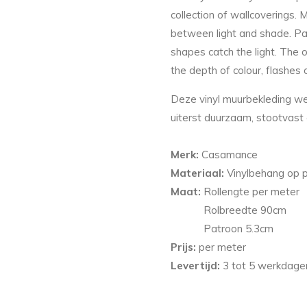
collection of wallcoverings. 
between light and shade. Pa
shapes catch the light. The 
the depth of colour, flashes 
Deze vinyl muurbekleding we
uiterst duurzaam, stootvas
Merk:
Casamance
Materiaal:
Vinylbehang op 
Maat:
Rollengte per meter
Rolbreedte 90cm
Patroon
5.3
cm
Prijs:
per meter
Levertijd:
3 tot 5 werkdagen