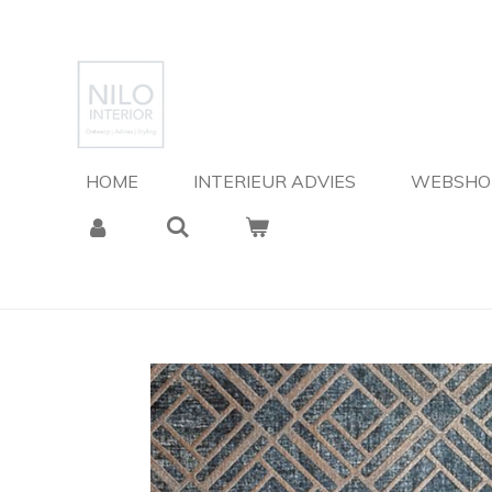
Ga
direct
naar
de
hoofdinhoud
HOME
INTERIEUR ADVIES
WEBSH