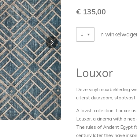
€ 135,00
In winkelwage
Louxor
Deze vinyl muurbekleding we
uiterst duurzaam, stootvas
A lavish collection, Louxor u
Louxor, a cinema with a neo
The rules of Ancient Egypt f
century later they have insp