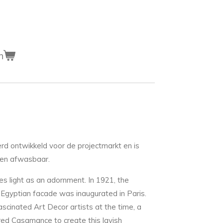
n
rd ontwikkeld voor de projectmarkt en is
t en afwasbaar.
ses light as an adornment. In 1921, the
-Egyptian facade was inaugurated in Paris.
ascinated Art Decor artists at the time, a
ired Casamance to create this lavish