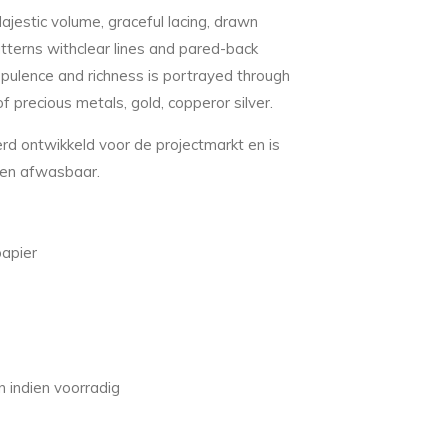
Majestic volume, graceful lacing, drawn
tterns withclear lines and pared-back
opulence and richness is portrayed through
of precious metals, gold, copperor silver.
rd ontwikkeld voor de projectmarkt en is
t en afwasbaar.
papier
 indien voorradig