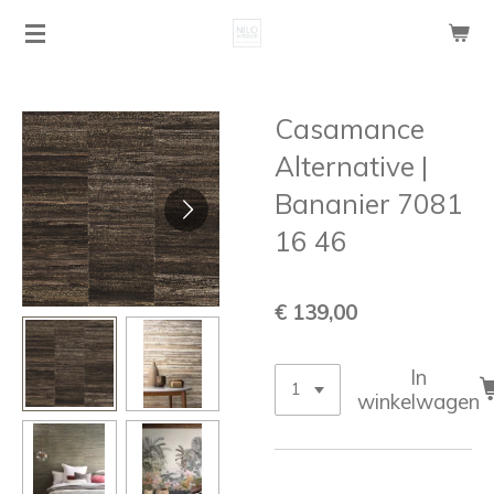
Ga
direct
naar
de
Casamance
hoofdinhoud
Alternative |
Bananier 7081
16 46
€ 139,00
In
winkelwagen