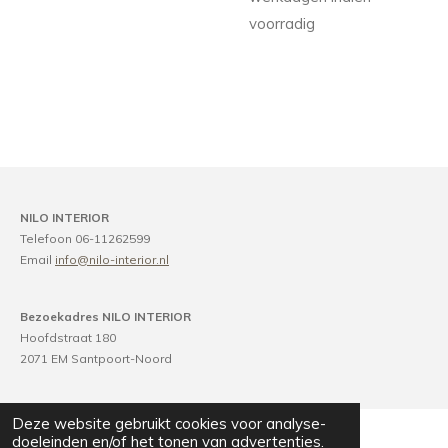
voorradig
NILO INTERIOR
Telefoon 06-11262599
Email
info@nilo-interior.nl
Bezoekadres NILO INTERIOR
Hoofdstraat 180
2071 EM Santpoort-Noord
Deze website gebruikt cookies voor analyse-
doeleinden en/of het tonen van advertenties.