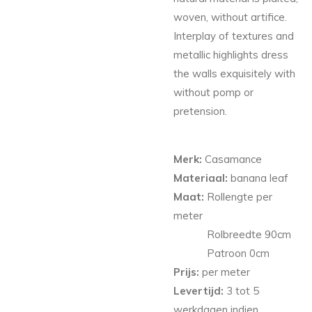
woven, without artifice.
Interplay of textures and
metallic highlights dress
the walls exquisitely with
without pomp or
pretension.
Merk:
Casamance
Materiaal:
banana leaf
Maat:
Rollengte per
meter
Rolbreedte 90cm
Patroon
0
cm
Prijs:
per meter
Levertijd:
3 tot 5
werkdagen indien