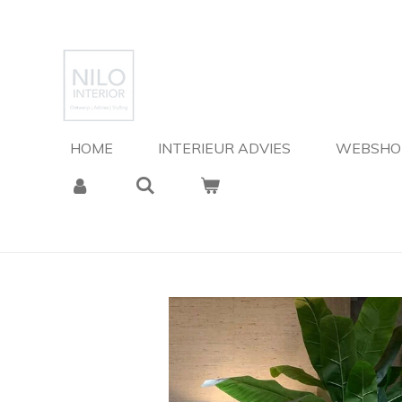
Ga
direct
naar
de
hoofdinhoud
HOME
INTERIEUR ADVIES
WEBSH