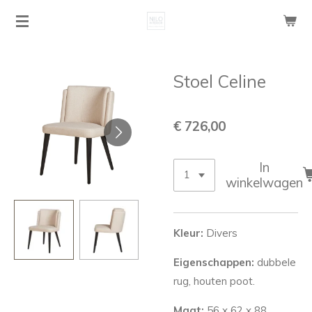
Ga
direct
naar
de
Stoel Celine
hoofdinhoud
€ 726,00
In
winkelwagen
Kleur:
Divers
Eigenschappen:
dubbele
rug, houten poot.
Maat:
56 x 62 x 88