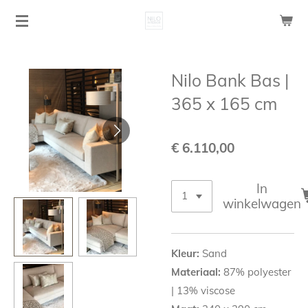
Ga
direct
naar
de
Nilo Bank Bas |
hoofdinhoud
365 x 165 cm
€ 6.110,00
In
winkelwagen
Kleur:
Sand
Materiaal:
87% polyester
| 13% viscose