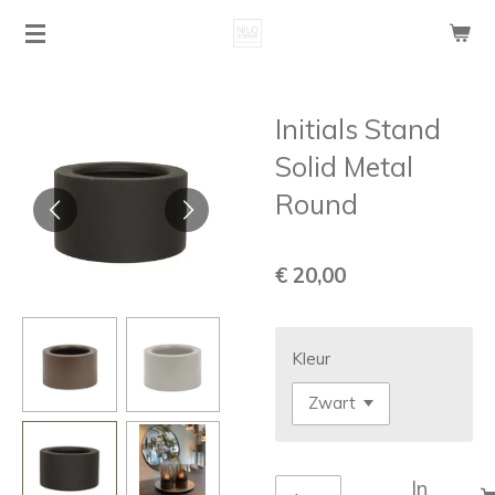
Ga
direct
naar
de
Initials Stand
hoofdinhoud
Solid Metal
Round
€ 20,00
Kleur
In