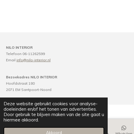
NILO INTERIOR
Telefoon 06-11262599
Email
info@nilo-interior.nl
Bezoekadres NILO INTERIOR
Hoofdstraat 180
2071 EM Santpoort-Noord
Deze website gebruikt cookies voor analyse-
doeleinden en/of het tonen van advertenties.
Door gebruik te blijven maken van de site gaat u
hiermee akkoord.
Akkoord
E-mailadres
Telefoonnummer
Kaart
Instagram
WhatsApp