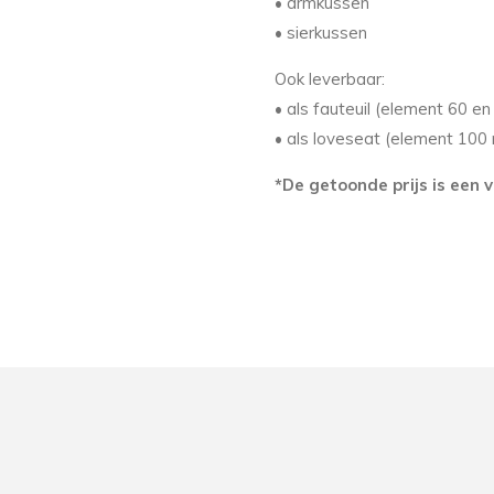
• armkussen
• sierkussen
Ook leverbaar:
• als fauteuil (element 60 e
• als loveseat (element 100
*De getoonde prijs is een v