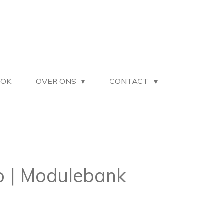
OOK
OVER ONS
CONTACT
Co | Modulebank