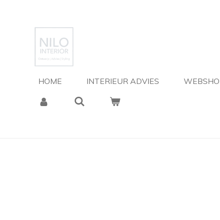
Ga
direct
naar
de
hoofdinhoud
HOME
INTERIEUR ADVIES
WEBSH