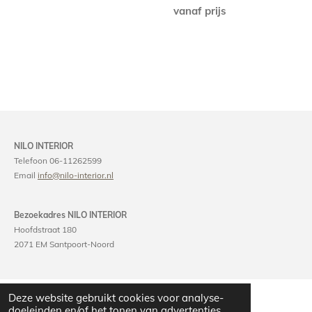
vanaf prijs
NILO INTERIOR
Telefoon 06-11262599
Email
info@nilo-interior.nl
Bezoekadres NILO INTERIOR
Hoofdstraat 180
2071 EM Santpoort-Noord
Deze website gebruikt cookies voor analyse-
doeleinden en/of het tonen van advertenties.