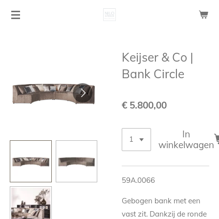
Ga
direct
naar
de
Keijser & Co |
hoofdinhoud
Bank Circle
€ 5.800,00
In
winkelwagen
59A.0066
Gebogen bank met een
vast zit. Dankzij de ronde