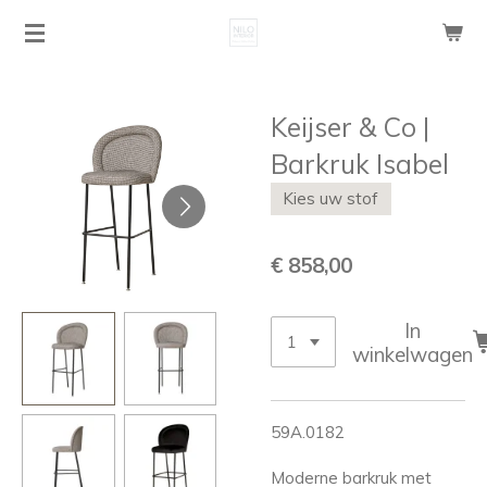
Ga
direct
naar
de
Keijser & Co |
hoofdinhoud
Barkruk Isabel
Kies uw stof
€ 858,00
In
winkelwagen
59A.0182
Moderne barkruk met