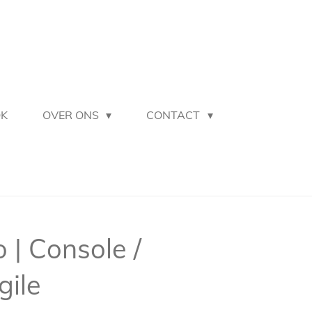
OK
OVER ONS
CONTACT
o | Console /
gile