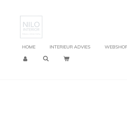
Ga
direct
naar
de
hoofdinhoud
HOME
INTERIEUR ADVIES
WEBSHO