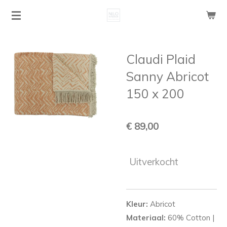
Ga
direct
naar
de
Claudi Plaid
hoofdinhoud
Sanny Abricot
150 x 200
€ 89,00
Uitverkocht
Kleur:
Abricot
Materiaal:
60% Cotton |