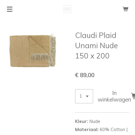
Ga
direct
naar
de
Claudi Plaid
hoofdinhoud
Unami Nude
150 x 200
€ 89,00
In
winkelwagen
Kleur:
Nude
Materiaal:
60% Cotton |