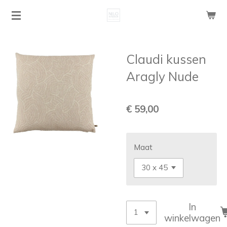
Ga
direct
naar
de
Claudi kussen
hoofdinhoud
Aragly Nude
€ 59,00
Maat
In
winkelwagen