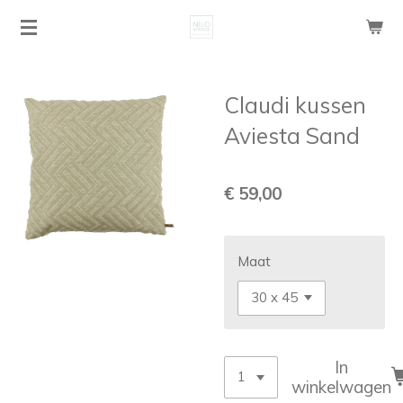
Ga
direct
naar
de
Claudi kussen
hoofdinhoud
Aviesta Sand
€ 59,00
Maat
In
winkelwagen