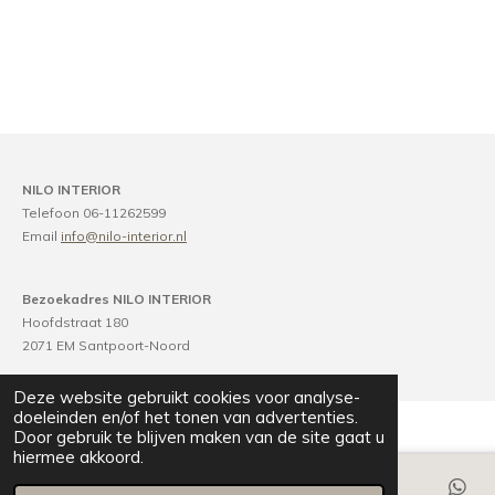
NILO INTERIOR
Telefoon 06-11262599
Email
info@nilo-interior.nl
Bezoekadres NILO INTERIOR
Hoofdstraat 180
2071 EM Santpoort-Noord
Deze website gebruikt cookies voor analyse-
doeleinden en/of het tonen van advertenties.
Door gebruik te blijven maken van de site gaat u
hiermee akkoord.