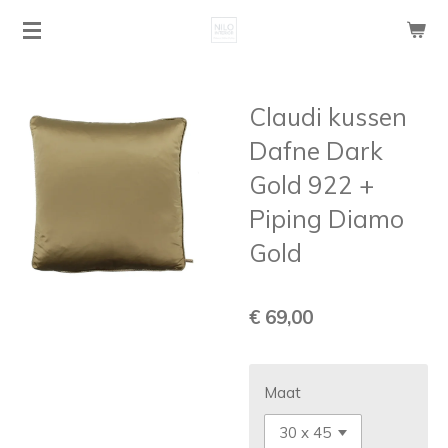
Ga
direct
naar
de
Claudi kussen
hoofdinhoud
Dafne Dark
Gold 922 +
Piping Diamo
Gold
€ 69,00
Maat