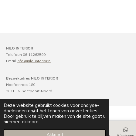
NILO INTERIOR
Telefoon 06-11262599
Email
info@nilo-interior.nl
Bezoekadres NILO INTERIOR
Hoofdstraat 180
2071 EM Santpoort-Noord
Deze website gebruikt cookies voor analyse-
doeleinden en/of het tonen van advertenties.
Door gebruik te blijven maken van de site gaat u
hiermee akkoord.
Akkoord
E-mailadres
Telefoonnummer
Kaart
Instagram
WhatsApp