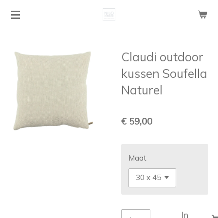
Ga
direct
naar
de
Claudi outdoor
hoofdinhoud
kussen Soufella
Naturel
€ 59,00
Maat
In