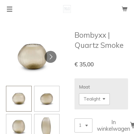
Ga
direct
naar
de
Bombyxx |
hoofdinhoud
Quartz Smoke
€ 35,00
Maat
In
winkelwagen