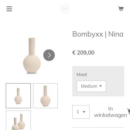
Ga
direct
naar
de
Bombyxx | Nina
hoofdinhoud
€ 209,00
Maat
In
winkelwagen